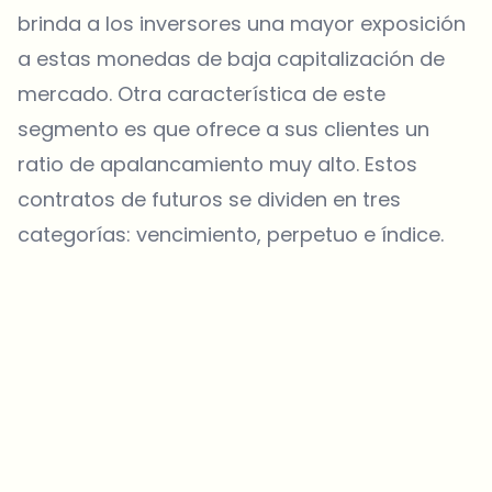
brinda a los inversores una mayor exposición
a estas monedas de baja capitalización de
mercado. Otra característica de este
segmento es que ofrece a sus clientes un
ratio de apalancamiento muy alto. Estos
contratos de futuros se dividen en tres
categorías: vencimiento, perpetuo e índice.
¿Sobre qué temas deberíamos profundizar?
Selecciona lo que de verdad te interesa. Tus elecciones se
incorporan directamente en nuestra planificación editorial.
Noticias cripto que de verdad valen tu tiempo.
Cada semana. 60 segundos de lectura. Cuidadosamente