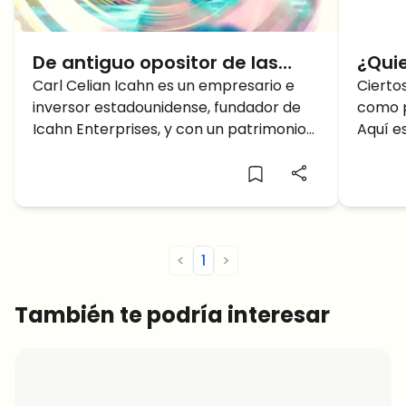
De antiguo opositor de las
¿Qui
criptomonedas a ambicioso
Carl Celian Icahn es un empresario e
Las 
Cierto
inversor estadounidense, fundador de
como p
inversor
para
Icahn Enterprises, y con un patrimonio
Aquí e
dura
que se aproxima a 17.200 millones de
para c
próxim
<
1
>
También te podría interesar