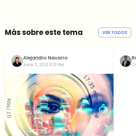
seleccionadas por nuestros editores — sin hype, sin mails
promocionales, sin spam.
Sin spam
Política de privacidad
Más sobre este tema
VER TODOS
Alejandro Navarro
R
June 2, 2021 6:13 PM
O