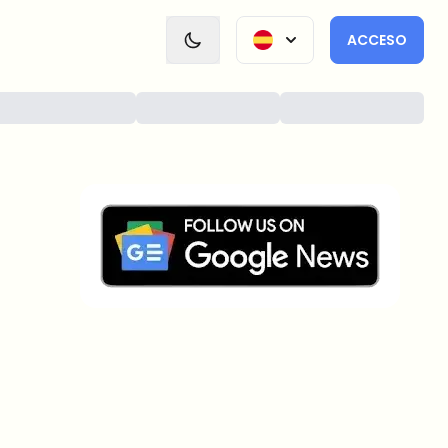
ACCESO
¿Sobre qué temas deberíamos
profundizar?
Selecciona lo que de verdad te interesa. Tus
elecciones se incorporan directamente en nuestra
planificación editorial.