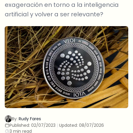
exageración en torno a la inteligencia
artificial y volver a ser relevante?
By:
Rudy Fares
Published:
02/07/2023
|
Updated:
08/07/2026
3 min read