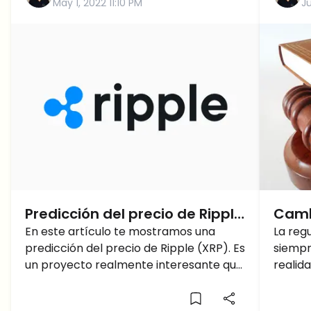
May 1, 2022 11:10 PM
J
Predicción del precio de Ripple
Camb
(XRP): ¿Está muerto?
En este artículo te mostramos una
las 
La reg
predicción del precio de Ripple (XRP). Es
siempr
un proyecto realmente interesante que
realid
ha demostrado su valor en el tiempo,
cripto
práct