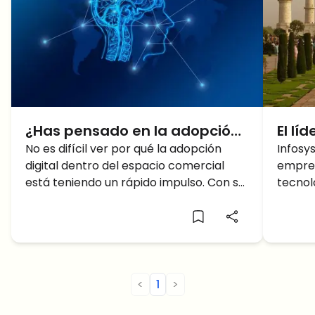
¿Has pensado en la adopción
El lí
de activos?
No es difícil ver por qué la adopción
Nilek
Infosy
digital dentro del espacio comercial
empres
debe
está teniendo un rápido impulso. Con su
tecnol
crip
énfasis en la facilidad de uso, la
en Bang
clase
<
1
>