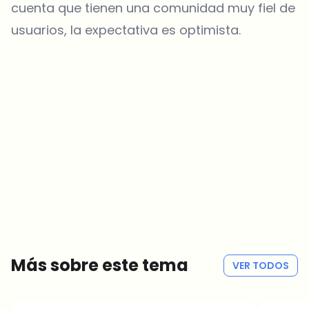
cuenta que tienen una comunidad muy fiel de
usuarios, la expectativa es optimista.
¿Sobre qué temas deberíamos profundizar?
Selecciona lo que de verdad te interesa. Tus elecciones se
incorporan directamente en nuestra planificación editorial.
Noticias cripto que de verdad valen tu tiempo.
Cada semana. 60 segundos de lectura. Cuidadosamente
seleccionadas por nuestros editores — sin hype, sin mails
promocionales, sin spam.
Sin spam
Política de privacidad
Más sobre este tema
VER TODOS