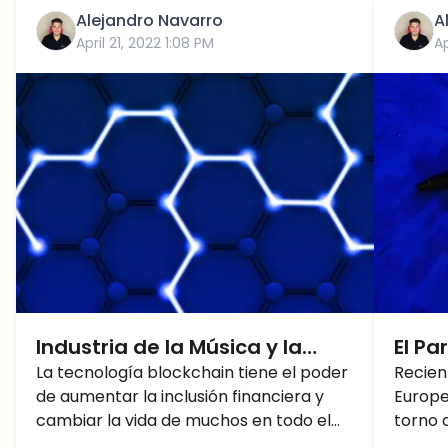
Alejandro Navarro
A
April 21, 2022 1:08 PM
Ap
Industria de la Música y la
El P
Cadena de Bloques
La tecnología blockchain tiene el poder
apru
Recien
de aumentar la inclusión financiera y
Europe
favo
cambiar la vida de muchos en todo el
torno 
mundo, especialmente en las
afecta