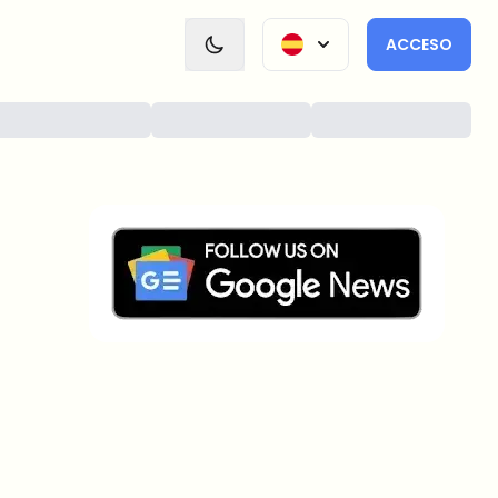
ACCESO
¿Sobre qué temas deberíamos
profundizar?
Selecciona lo que de verdad te interesa. Tus
elecciones se incorporan directamente en nuestra
planificación editorial.