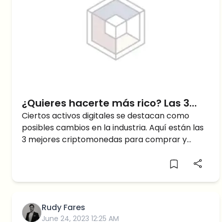
¿Quieres hacerte más rico? Las 3
mejores criptomonedas para
Ciertos activos digitales se destacan como
posibles cambios en la industria. Aquí están las
comprar y conservar durante la
3 mejores criptomonedas para comprar y
próxima década
mantener durante la próxima década.
Rudy Fares
June 24, 2023 12:25 AM