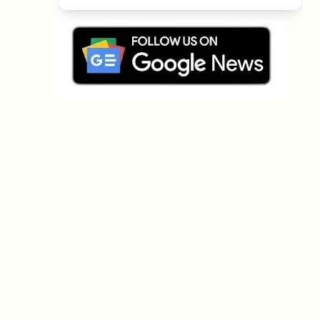
¿Sobre qué temas deberíamos
profundizar?
Selecciona lo que de verdad te interesa. Tus
elecciones se incorporan directamente en nuestra
planificación editorial.
Noticias cripto que de verdad valen tu
tiempo.
Cada semana. 60 segundos de lectura.
Cuidadosamente seleccionadas por nuestros
editores — sin hype, sin mails promocionales, sin