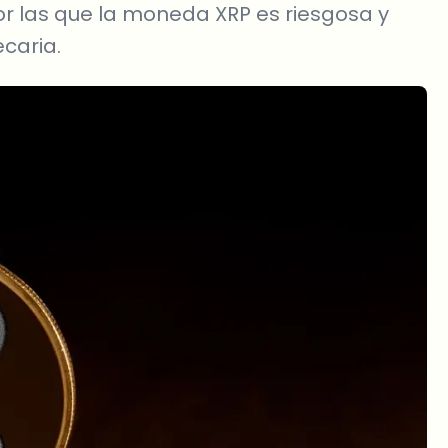
r las que la moneda XRP es riesgosa y
caria.