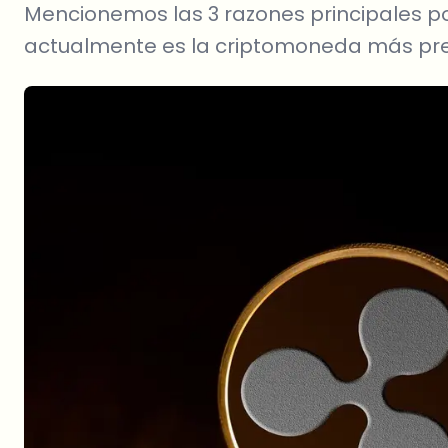
Mencionemos las 3 razones principales po
actualmente es la criptomoneda más pre