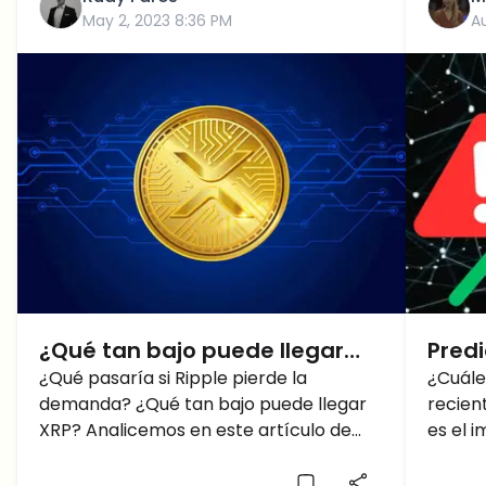
May 2, 2023 8:36 PM
A
¿Qué tan bajo puede llegar
Predi
XRP si Ripple pierde la
¿Qué pasaría si Ripple pierde la
¿Pue
¿Cuále
demanda? ¿Qué tan bajo puede llegar
recien
demanda de la SEC?
del p
XRP? Analicemos en este artículo de
es el i
victo
predicción de precios xrp.
Ripple
del pr