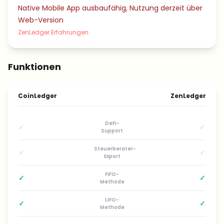
Native Mobile App ausbaufähig, Nutzung derzeit über
Web-Version
ZenLedger Erfahrungen
Funktionen
CoinLedger
ZenLedger
DeFi-
✓
✓
Support
Steuerberater-
✓
✓
Export
FIFO-
✓
✓
Methode
LIFO-
✓
✓
Methode