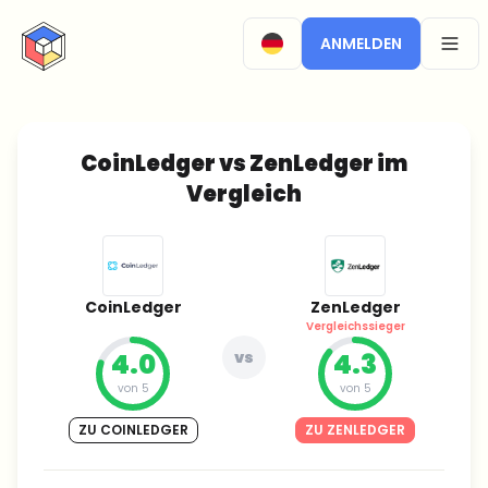
CryptoTicker
ANMELDEN
OPEN
CoinLedger vs ZenLedger im
Vergleich
CoinLedger
ZenLedger
Vergleichssieger
4.0
vs
4.3
von 5
von 5
ZU COINLEDGER
ZU ZENLEDGER