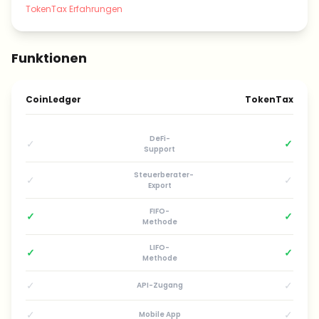
TokenTax Erfahrungen
Funktionen
CoinLedger
TokenTax
DeFi-
✓
✓
Support
Steuerberater-
✓
✓
Export
FIFO-
✓
✓
Methode
LIFO-
✓
✓
Methode
✓
✓
API-Zugang
✓
✓
Mobile App