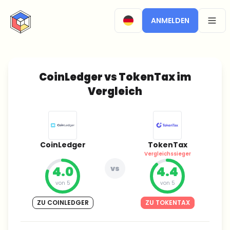
CryptoTicker
ANMELDEN
OPEN
CoinLedger vs TokenTax im
Vergleich
CoinLedger
TokenTax
Vergleichssieger
4.0
vs
4.4
von 5
von 5
ZU COINLEDGER
ZU TOKENTAX