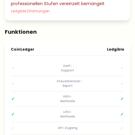
professionellen Stufen vereinzelt bemängelt
Ledgible Erfahrungen
Funktionen
CoinLedger
Ledgible
DeFi-
✓
✓
Support
Steuerberater-
✓
✓
Export
FIFO-
✓
✓
Methode
LIFO-
✓
✓
Methode
✓
✓
API-Zugang