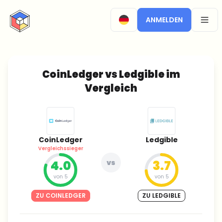
CryptoTicker
ANMELDEN
OPEN
CoinLedger vs Ledgible im
Vergleich
CoinLedger
Ledgible
Vergleichssieger
4.0
vs
3.7
von 5
von 5
ZU COINLEDGER
ZU LEDGIBLE