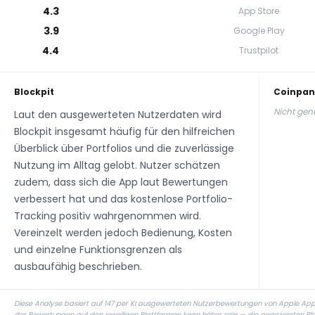
4.3
App Store
3.9
Google Play
4.4
Trustpilot
Blockpit
Coinpa
Nicht ge
Laut den ausgewerteten Nutzerdaten wird
Blockpit insgesamt häufig für den hilfreichen
Überblick über Portfolios und die zuverlässige
Nutzung im Alltag gelobt. Nutzer schätzen
zudem, dass sich die App laut Bewertungen
verbessert hat und das kostenlose Portfolio-
Tracking positiv wahrgenommen wird.
Vereinzelt werden jedoch Bedienung, Kosten
und einzelne Funktionsgrenzen als
ausbaufähig beschrieben.
Diese Analyse basiert auf 147 per KI ausgewerteten Nutzerbewertungen von Apple App S
der Bewertungen auf den jeweiligen Plattformen kann höher sein — die angezeigten P