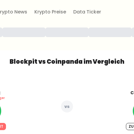
rypto News
Krypto Preise
Data Ticker
Blockpit vs Coinpanda im Vergleich
t
C
ger
vs
IT
ZU