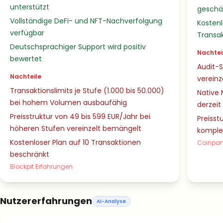
unterstützt
geschä
Vollständige DeFi- und NFT-Nachverfolgung
Kostenl
verfügbar
Transa
Deutschsprachiger Support wird positiv
Nachtei
bewertet
Audit-S
Nachteile
verein
Transaktionslimits je Stufe (1.000 bis 50.000)
Native 
bei hohem Volumen ausbaufähig
derzei
Preisstruktur von 49 bis 599 EUR/Jahr bei
Preisst
höheren Stufen vereinzelt bemängelt
komplex
Kostenloser Plan auf 10 Transaktionen
Coinpan
beschränkt
Blockpit Erfahrungen
Nutzererfahrungen
AI-Analyse