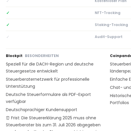
✓
Kostenloser Plan
✓
NFT-Tracking
✓
Staking-Tracking
✓
Audit-Support
Blockpit
BESONDERHEITEN
Coinpand
Speziell für die DACH-Region und deutsche
Steuerber
Steuergesetze entwickelt
länderspe
Steuerberaternetzwerk für professionelle
Einfache E
Unterstützung
Chat- und
Deutsche Steuerformulare als PDF-Export
Historisc
verfügbar
Portfolios
Deutschsprachiger Kundensupport
⏰ Frist: Die Steuererklärung 2025 muss ohne
Steuerberater bis zum 31. Juli 2026 abgegeben