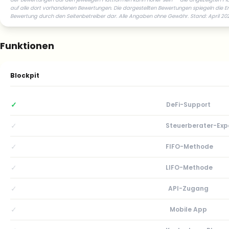
auf alle dort vorhandenen Bewertungen. Die dargestellten Bewertungen spiegeln die Er
Bewertung durch den Seitenbetreiber dar. Alle Angaben ohne Gewähr. Stand: April 2026
Funktionen
Blockpit
✓
DeFi-Support
✓
Steuerberater-Exp
✓
FIFO-Methode
✓
LIFO-Methode
✓
API-Zugang
✓
Mobile App