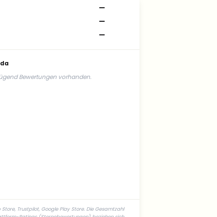
—
—
—
nda
nügend Bewertungen vorhanden.
tore, Trustpilot, Google Play Store. Die Gesamtzahl
lattform-Ratings (Sternebewertungen) beziehen sich