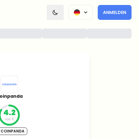
ANMELDEN
oinpanda
4.2
von 5
 COINPANDA