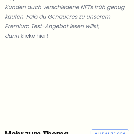
Kunden
auch verschiedene NFTs früh genug
kaufen. Falls du Genaueres zu unserem
Premium Test-Angebot lesen willst,
dann
klicke hier!
Welche Themen sollen wir vertiefen?
Wähle aus, was dich aktuell beschäftigt. Deine Auswahl fließt direkt
in unsere Themenplanung ein.
Crypto-News, die wirklich Mehrwert bringen.
Wöchentlich. 60 Sekunden Lesezeit. Sorgfältig kuratiert von unserer
Redaktion — kein Hype, keine Werbe-Mails, kein Spam.
Kein Spam
Datenschutzerklärung
Mehr zum Thema
ALLE ANZEIGEN