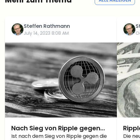
Steffen Rathmann
S
July 14, 2023 8:08 AM
O
Nach Sieg von Ripple gegen
Rippl
die SEC – Ist ein XRP Kurs von
Ist nach dem Sieg von Ripple gegen die
steig
Die ne