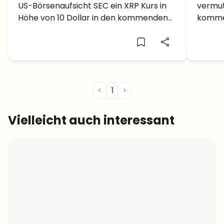
US-Börsenaufsicht SEC ein XRP Kurs in
vermut
10 Dollar bald möglich?
SEC 
Höhe von 10 Dollar in den kommenden
komme
Monaten möglich?
könnte
Anstie
<
1
>
Vielleicht auch interessant