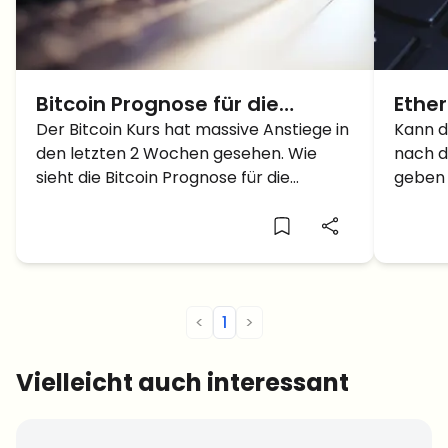
Bitcoin Prognose für die
Ethe
nächsten 3 Monate: Wird die
Der Bitcoin Kurs hat massive Anstiege in
Doll
Kann d
den letzten 2 Wochen gesehen. Wie
nach d
Wette auf 1 Million Dollar wahr?
sieht die Bitcoin Prognose für die
geben 
nächsten 3 Monate aus?
Progno
<
1
>
Vielleicht auch interessant