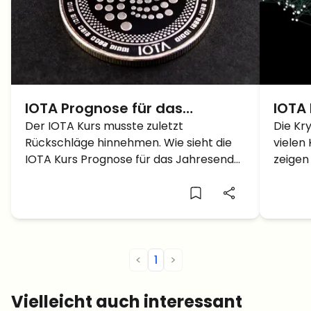
IOTA Prognose für das
IOTA
Jahresende – Kann sich der
Der IOTA Kurs musste zuletzt
Die Kr
Rückschläge hinnehmen. Wie sieht die
vielen
Kurs endlich wieder erholen?
IOTA Kurs Prognose für das Jahresende
zeigen 
2023 aus?
man si
Krypto
Erstes
Plattfo
<
1
>
Vielleicht auch interessant