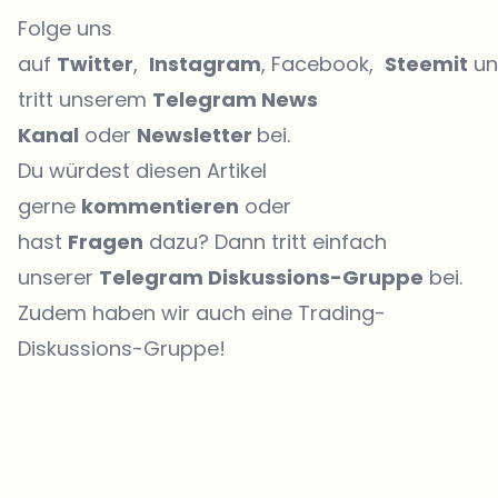
Folge uns
auf
Twitter
,
Instagram
, Facebook,
Steemit
un
tritt unserem
Telegram News
Kanal
oder
Newsletter
bei.
Du würdest diesen Artikel
gerne
kommentieren
oder
hast
Fragen
dazu? Dann tritt einfach
unserer
Telegram Diskussions-Gruppe
bei.
Zudem haben wir auch eine
Trading-
Diskussions-Gruppe
!
Welche Themen sollen wir vertiefen?
Wähle aus, was dich aktuell beschäftigt. Deine Auswahl fließt direkt
in unsere Themenplanung ein.