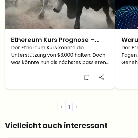
Ethereum Kurs Prognose –
Waru
Steht der Kurs bald wieder bei
Der Ethereum Kurs konnte die
nach
Der Et
Unterstützung von $3.000 halten. Doch
Tagen,
$4.000?
gesu
was könnte nun als nächstes passieren?
Genehm
Wir klären euch auf!
mit de
<
1
>
Vielleicht auch interessant