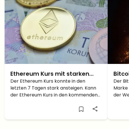
Ethereum Kurs mit starken
Bitco
Anstieg – 3.000 Dollar voraus?
Der Ethereum Kurs konnte in den
über 
Der Bi
letzten 7 Tagen stark ansteigen. Kann
Marke 
100.0
der Ethereum Kurs in den kommenden
der We
Wochen auf 3.000 Dollar steigen?