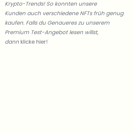
Krypto-Trends! So konnten unsere
Kunden
auch verschiedene NFTs früh genug
kaufen. Falls du Genaueres zu unserem
Premium Test-Angebot lesen willst,
dann
klicke hier!
Welche Themen sollen wir vertiefen?
Wähle aus, was dich aktuell beschäftigt. Deine Auswahl fließt direkt
in unsere Themenplanung ein.
Crypto-News, die wirklich Mehrwert bringen.
Wöchentlich. 60 Sekunden Lesezeit. Sorgfältig kuratiert von unserer
Redaktion — kein Hype, keine Werbe-Mails, kein Spam.
Kein Spam
Datenschutzerklärung