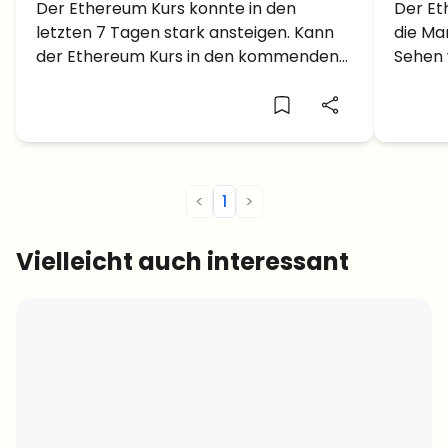
Anstieg – 3.000 Dollar voraus?
Der Ethereum Kurs konnte in den
stark
Der Et
letzten 7 Tagen stark ansteigen. Kann
die Mar
der Ethereum Kurs in den kommenden
Sehen 
Wochen auf 3.000 Dollar steigen?
2.000 
<
1
>
Vielleicht auch interessant