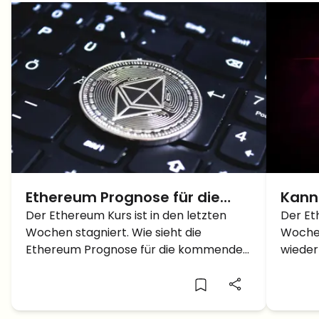
Ethereum Prognose für die
Kann
nächsten Wochen – Steigt der
Der Ethereum Kurs ist in den letzten
wiede
Der Et
Wochen stagniert. Wie sieht die
Wochen
Ether wieder auf 2.500 Dollar?
stei
Ethereum Prognose für die kommenden
wieder
8 Wochen aus?
2.000 