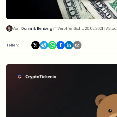
Von:
Dominik Rehberg
|
Veröffentlicht:
20.02.2021
|
Aktual
Teilen: