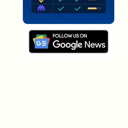
Welche Themen sollen wir vertiefen?
Wähle aus, was dich aktuell beschäftigt. Deine
Auswahl fließt direkt in unsere Themenplanung ein.
Crypto-News, die wirklich Mehrwert
bringen.