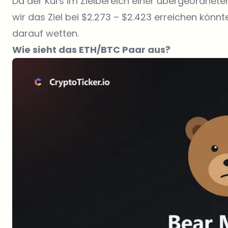
Da der Kurs im Zielbereich einer übergeordneten
wir das Ziel bei $2.273 – $2.423 erreichen könn
darauf wetten.
Wie sieht das ETH/BTC Paar aus?