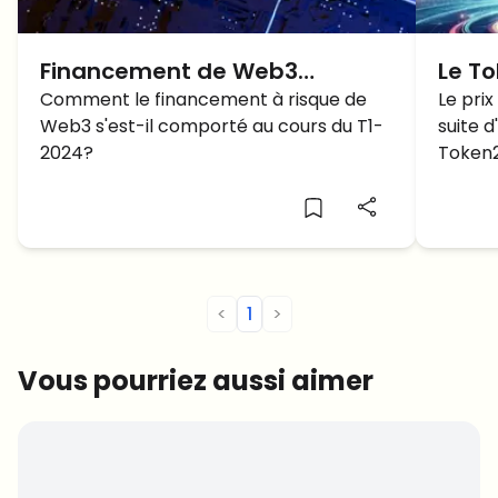
Financement de Web3
Le T
Venture : Analyse du 1er
Comment le financement à risque de
le pr
Le pri
Web3 s'est-il comporté au cours du T1-
suite 
Trimestre 2024
Solan
2024?
Token2
proc
d'ici 
<
1
>
Vous pourriez aussi aimer