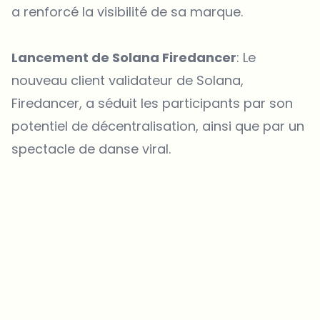
a renforcé la visibilité de sa marque.
Lancement de Solana Firedancer
: Le
nouveau client validateur de Solana,
Firedancer, a séduit les participants par son
potentiel de décentralisation, ainsi que par un
spectacle de danse viral.
Sur quels sujets devrions-nous approfondir ?
Sélectionne les sujets qui t'intéressent vraiment. Tes choix
alimentent directement notre planification éditoriale.
Des news crypto qui valent vraiment ton temps.
Chaque semaine. 60 secondes de lecture. Soigneusement