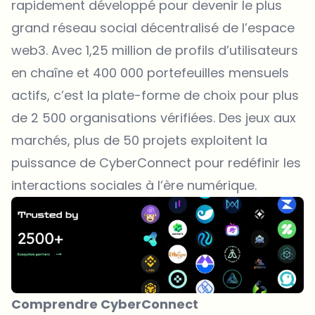
rapidement développé pour devenir le plus
grand réseau social décentralisé de l’espace
web3. Avec
1,25 million de profils d’utilisateurs
en chaîne
et 400 000 portefeuilles mensuels
actifs, c’est la plate-forme de choix pour plus
de 2 500 organisations vérifiées. Des jeux aux
marchés, plus de 50 projets exploitent la
puissance de CyberConnect pour redéfinir les
interactions sociales à l’ère numérique.
Comprendre CyberConnect