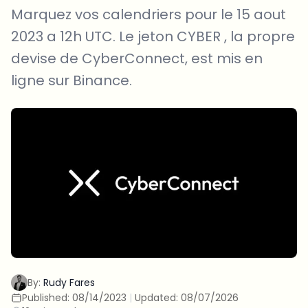
Marquez vos calendriers pour le 15 aout
2023 a 12h UTC. Le jeton CYBER , la propre
devise de CyberConnect, est mis en
ligne sur Binance.
By:
Rudy Fares
Published:
08/14/2023
|
Updated:
08/07/2026