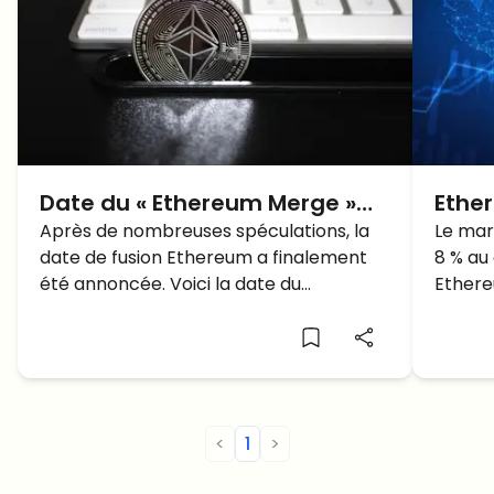
Date du « Ethereum Merge »
Ethe
est OFFICIELLE – Voici Quand!
Après de nombreuses spéculations, la
dess
Le mar
date de fusion Ethereum a finalement
8 % au
atte
été annoncée. Voici la date du
Ethere
Ethereum merge.
!
<
1
>