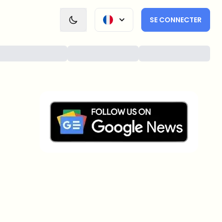
SE CONNECTER
Sur quels sujets devrions-nous
approfondir ?
Sélectionne les sujets qui t'intéressent vraiment. Tes
choix alimentent directement notre planification
éditoriale.