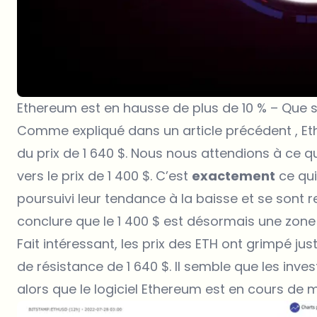
Ethereum est en hausse de plus de 10 % – Que s
Comme expliqué dans un article précédent , Et
du prix de 1 640 $. Nous nous attendions à ce 
vers le prix de 1 400 $. C’est
exactement
ce qui
poursuivi leur tendance à la baisse et se sont 
conclure que le 1 400 $ est désormais une zone d
Fait intéressant, les prix des ETH ont grimpé just
de résistance de 1 640 $. Il semble que les inv
alors que le logiciel Ethereum est en cours de m