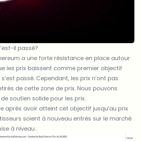
’est-il passé?
hereum a une forte résistance en place autour
que les prix baissent comme premier objectif
 s’est passé. Cependant, les prix n’ont pas
retirés de cette zone de prix. Nous pouvons
e soutien solide pour les prix.
e après avoir atteint cet objectif jusqu’au prix
estisseurs soient à nouveau entrés sur le marché
ise à niveau .