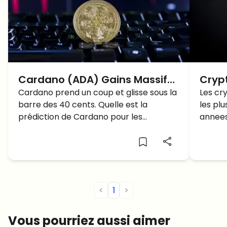
Cardano (ADA) Gains Massifs:
Crypt
Prévision pour la semaine
Cardano prend un coup et glisse sous la
Bitco
Les cr
barre des 40 cents. Quelle est la
les pl
prochaine?
?
prédiction de Cardano pour les
annees
semaines à venir ?
cette 
<
1
>
Vous pourriez aussi aimer