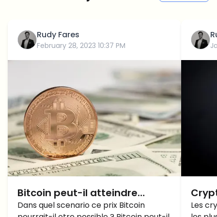
Rudy Fares
R
February 28, 2023 10:37 PM
J
Bitcoin peut-il atteindre
Crypt
$1,000,000 ?
Dans quel scenario ce prix Bitcoin
Bitco
Les cr
pourrait-il etre possible ? Bitcoin peut-il
les pl