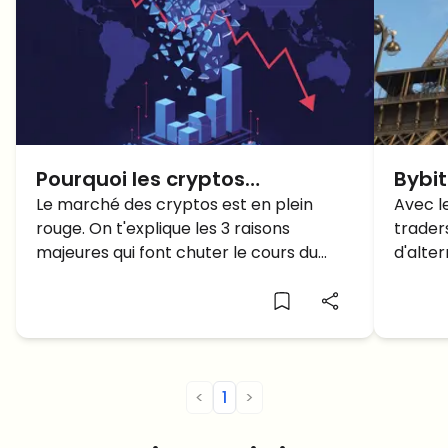
Pourquoi les cryptos
Bybit
s'effondrent ? Les 3 raisons
Le marché des cryptos est en plein
autr
Avec l
rouge. On t'explique les 3 raisons
trader
derrière le crash
monn
majeures qui font chuter le cours du
d'alter
Bitcoin et des altcoins en ce moment.
qui off
conform
<
1
>