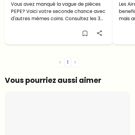
Ethereum Meme à acheter en
Vous avez manqué la vague de pièces
Decou
Les Ai
PEPE? Voici votre seconde chance avec
benefi
Juin
se te
d'autres mèmes coins. Consultez les 3
mais au
meilleures monnaies Ethereum dans
du top
lesquelles investir en juin et profitez des
dernières tendances du marché des
crypto-monnaies!
<
1
>
Vous pourriez aussi aimer