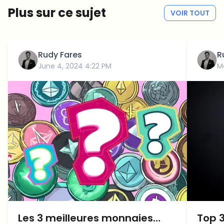
Plus sur ce sujet
VOIR TOUT
Rudy Fares
R
June 4, 2024 4:22 PM
M
Les 3 meilleures monnaies
Top 3