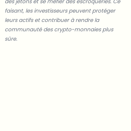
des jetons et se méfier des escroqueries. Ce
faisant, les investisseurs peuvent protéger
leurs actifs et contribuer à rendre la
communauté des crypto-monnaies plus
sûre.
Sur quels sujets devrions-nous approfondir ?
Sélectionne les sujets qui t'intéressent vraiment. Tes choix
alimentent directement notre planification éditoriale.
Des news crypto qui valent vraiment ton temps.
Chaque semaine. 60 secondes de lecture. Soigneusement
sélectionnées par nos rédacteurs — pas de hype, pas de mails
promotionnels, pas de spam.
Pas de spam
Politique de confidentialité