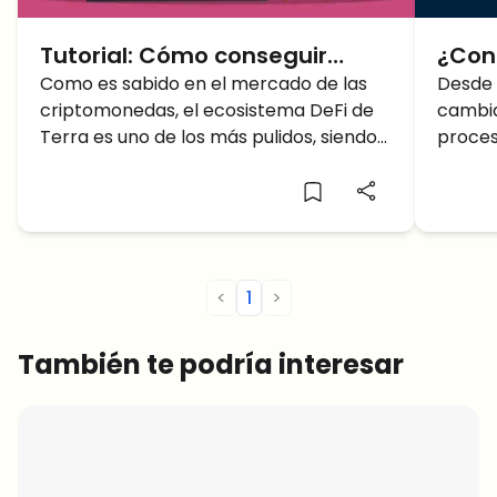
Tutorial: Cómo conseguir
¿Con
ganancias pasivas con Terra
Como es sabido en el mercado de las
ecos
Desde 
criptomonedas, el ecosistema DeFi de
cambia
(LUNA)
se c
Terra es uno de los más pulidos, siendo
proces
Card
el líder en TVL (Total Value Locked)
diseñar
que
<
1
>
También te podría interesar