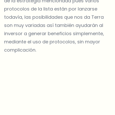
de la estrategia mencionada pues varios
protocolos de la lista están por lanzarse
todavía, las posibilidades que nos da Terra
son muy variadas así también ayudarán al
inversor a generar beneficios simplemente,
mediante el uso de protocolos, sin mayor
complicación.
¿Sobre qué temas deberíamos profundizar?
Selecciona lo que de verdad te interesa. Tus elecciones se
incorporan directamente en nuestra planificación editorial.
Noticias cripto que de verdad valen tu tiempo.
Cada semana. 60 segundos de lectura. Cuidadosamente
seleccionadas por nuestros editores — sin hype, sin mails