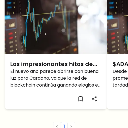
Los impresionantes hitos de
$ADA
Cardano preparan a la ADA
El nuevo año parece abrirse con buena
gana
Desde 
luz para Cardano, ya que la red de
promet
para un año fulminante –
blockchain continúa ganando elogios en
tardad
Conozcamos el porqué
todo el espacio de las criptomonedas. El
con la
último impulso publicitario para
Alonzo
Cardano y ADA proviene de los
introdu
defensores que continúan
red. C
compartiendo sentimientos expresos
estaba
sobre la red.
las pr
<
1
>