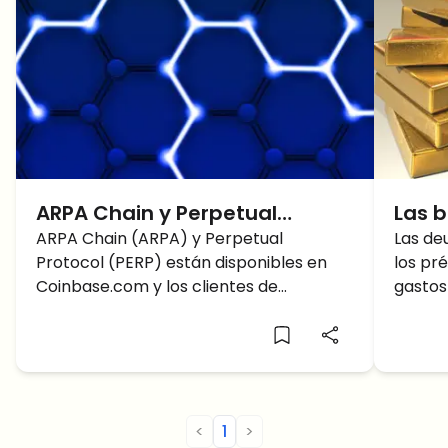
ARPA Chain y Perpetual
Las 
Protocol ya disponibles en
ARPA Chain (ARPA) y Perpetual
riqu
Las de
Protocol (PERP) están disponibles en
los pr
Coinbase
usar
Coinbase.com y los clientes de
gastos
Coinbase ahora pueden negociar,
propor
enviar o almacenar ARPA
ejemplo
présta
de día
no le 
rentab
<
1
>