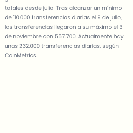
totales desde julio. Tras alcanzar un mínimo
de 110.000 transferencias diarias el 9 de julio,
las transferencias llegaron a su máximo el 3
de noviembre con 557.700. Actualmente hay
unas 232.000 transferencias diarias, según
CoinMetrics.
¿Sobre qué temas deberíamos profundizar?
Selecciona lo que de verdad te interesa. Tus elecciones se
incorporan directamente en nuestra planificación editorial.
Noticias cripto que de verdad valen tu tiempo.
Cada semana. 60 segundos de lectura. Cuidadosamente
seleccionadas por nuestros editores — sin hype, sin mails
promocionales, sin spam.