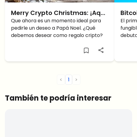
Merry Crypto Christmas: ¡Aquí
Bitco
está nuestro regalo cripto
Que ahora es un momento ideal para
Prim
El pri
pedirle un deseo a Papá Noel. ¿Qué
fungibl
para Santa para 2023!
NFT
debemos desear como regalo cripto?
debuta
cripto
en aso
plataf
cabida
virtua
exclus
<
1
>
Latinu
negoci
También te podría interesar
cripto
último
compra
digital
Ethere