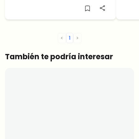
Índice
medida 
Core C
<
1
>
También te podría interesar