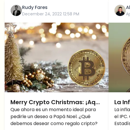
Rudy Fares
A
December 24, 2022 12:58 PM
Ap
Merry Crypto Christmas: ¡Aquí
La In
está nuestro regalo cripto
Que ahora es un momento ideal para
con
La inf
pedirle un deseo a Papá Noel. ¿Qué
el IPC
para Santa para 2023!
debemos desear como regalo cripto?
Estadís