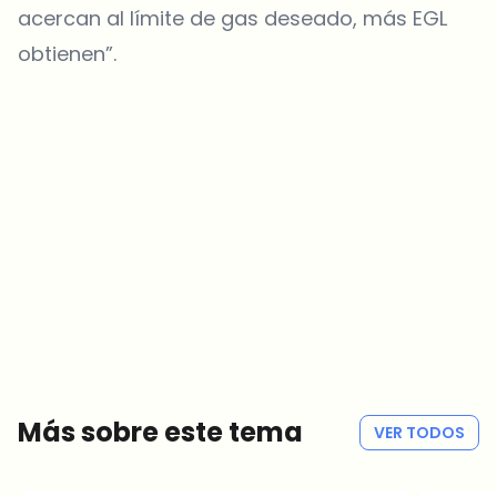
acercan al límite de gas deseado, más EGL
obtienen”.
¿Sobre qué temas deberíamos profundizar?
Selecciona lo que de verdad te interesa. Tus elecciones se
incorporan directamente en nuestra planificación editorial.
Noticias cripto que de verdad valen tu tiempo.
Cada semana. 60 segundos de lectura. Cuidadosamente
seleccionadas por nuestros editores — sin hype, sin mails
promocionales, sin spam.
Sin spam
Política de privacidad
Más sobre este tema
VER TODOS