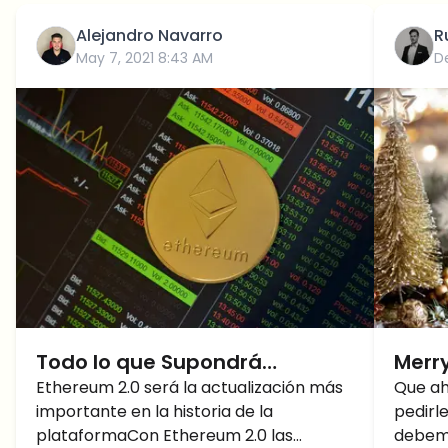
Alejandro Navarro
R
May 7, 2021 8:43 AM
D
Todo lo que Supondrá
Merr
Ethereum 2.0
Ethereum 2.0 será la actualización más
está 
Que ah
importante en la historia de la
pedirl
para
plataformaCon Ethereum 2.0 las
debemo