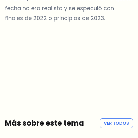
fecha no era realista y se especuló con
finales de 2022 o principios de 2023.
¿Sobre qué temas deberíamos profundizar?
Selecciona lo que de verdad te interesa. Tus elecciones se
incorporan directamente en nuestra planificación editorial.
Noticias cripto que de verdad valen tu tiempo.
Cada semana. 60 segundos de lectura. Cuidadosamente
seleccionadas por nuestros editores — sin hype, sin mails
promocionales, sin spam.
Sin spam
Política de privacidad
Más sobre este tema
VER TODOS