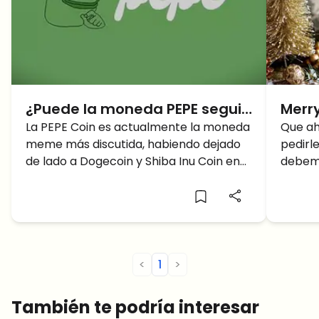
¿Puede la moneda PEPE seguir
Merr
subiendo 100 veces en 2023?
La PEPE Coin es actualmente la moneda
está 
Que ah
meme más discutida, habiendo dejado
pedirl
para
de lado a Dogecoin y Shiba Inu Coin en
debemo
las últimas semanas.
<
1
>
También te podría interesar