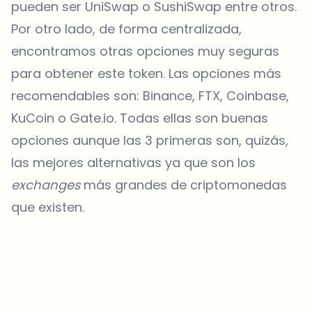
pueden ser UniSwap o SushiSwap entre otros.
Por otro lado, de forma centralizada,
encontramos otras opciones muy seguras
para obtener este token. Las opciones más
recomendables son: Binance, FTX, Coinbase,
KuCoin o Gate.io. Todas ellas son buenas
opciones aunque las 3 primeras son, quizás,
las mejores alternativas ya que son los
exchanges
más grandes de criptomonedas
que existen.
¿Sobre qué temas deberíamos profundizar?
Selecciona lo que de verdad te interesa. Tus elecciones se
incorporan directamente en nuestra planificación editorial.