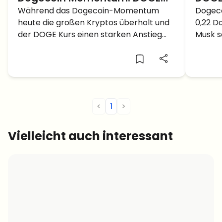
Kurs erreicht bald 1 Dollar ATH
Während das Dogecoin-Momentum
Rück
Dogeco
heute die großen Kryptos überholt und
0,22 D
mit Musk bei D.O.G.E
und 
der DOGE Kurs einen starken Anstieg
Musk s
zu 1 
zeigt, stellt sich die Frage: Kann der
bekann
DOGE Kurs 1 Dollar erreichen, da Musk
steht 
die Leitung von D.O.G.E. übernimmt?
Dollar 
<
1
>
Vielleicht auch interessant