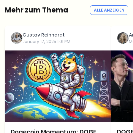
Mehr zum Thema
ALLE ANZEIGEN
Gustav Reinhardt
A
January 17, 2025 1:01 PM
M
Dogecoin Momentum: DOGE
DOGE