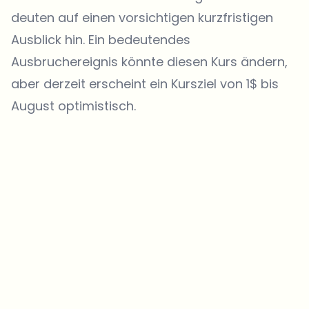
deuten auf einen vorsichtigen kurzfristigen
Ausblick hin. Ein bedeutendes
Ausbruchereignis könnte diesen Kurs ändern,
aber derzeit erscheint ein Kursziel von 1$ bis
August optimistisch.
Welche Themen sollen wir vertiefen?
Wähle aus, was dich aktuell beschäftigt. Deine Auswahl fließt direkt
in unsere Themenplanung ein.
Crypto-News, die wirklich Mehrwert bringen.
Wöchentlich. 60 Sekunden Lesezeit. Sorgfältig kuratiert von unserer
Redaktion — kein Hype, keine Werbe-Mails, kein Spam.
Kein Spam
Datenschutzerklärung