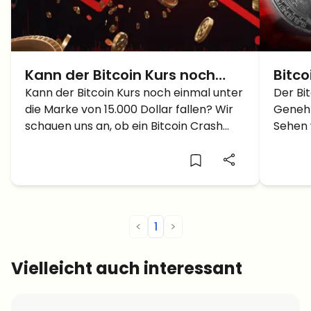
Kann der Bitcoin Kurs noch
Bitco
einmal auf 15.000 Dollar
Kann der Bitcoin Kurs noch einmal unter
Dolla
Der Bi
die Marke von 15.000 Dollar fallen? Wir
Genehm
zurückfallen?
Gene
schauen uns an, ob ein Bitcoin Crash
Sehen 
möglich ist.
Dollar
<
1
>
Vielleicht auch interessant