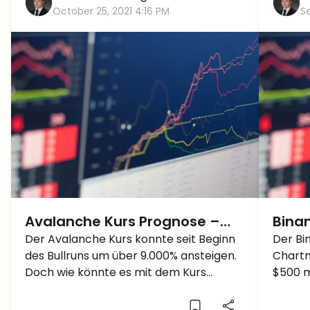
October 25, 2021 4:16 PM
S
Avalanche Kurs Prognose –
Bina
Steht der Kurs bald über der
Der Avalanche Kurs konnte seit Beginn
$500 
Der Bi
des Bullruns um über 9.000% ansteigen.
Chartm
$100 Marke?
Doch wie könnte es mit dem Kurs
$500 m
weitergehen? Wir klären euch auf
über d