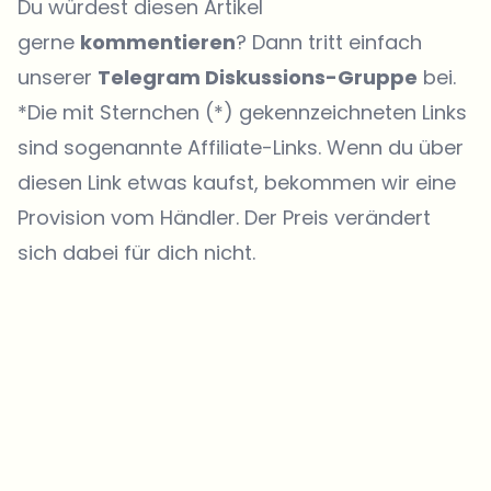
Du würdest diesen Artikel
gerne
kommentieren
? Dann tritt einfach
unserer
Telegram Diskussions-Gruppe
bei.
*Die mit Sternchen (*) gekennzeichneten Links
sind sogenannte Affiliate-Links. Wenn du über
diesen Link etwas kaufst, bekommen wir eine
Provision vom Händler. Der Preis verändert
sich dabei für dich nicht.
Welche Themen sollen wir vertiefen?
Wähle aus, was dich aktuell beschäftigt. Deine Auswahl fließt direkt
in unsere Themenplanung ein.
Crypto-News, die wirklich Mehrwert bringen.