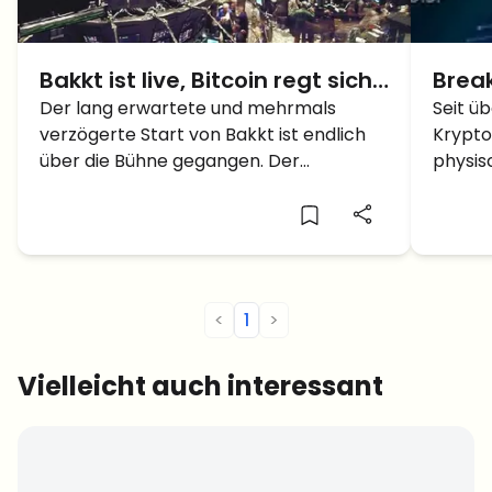
Bakkt ist live, Bitcoin regt sich
Break
kaum
Der lang erwartete und mehrmals
Start
Seit ü
verzögerte Start von Bakkt ist endlich
Krypto
beka
über die Bühne gegangen. Der
physis
Bitcoinpreis zeigt sich jedoch relativ
Bakkt,
unbeeindruckt. Bislang wurden erst 44
ICE Fu
Bitcoins gehandelt. Der Bitcoin Kurs
versch
musste sogar ein wenig Federn lassen
starte
und ist unter […]
Testbe
<
1
>
Vielleicht auch interessant