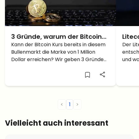
3 Gründe, warum der Bitcoin
Lite
Kurs schon in diesem
Kann der Bitcoin Kurs bereits in diesem
sich 
Der Li
Bullenmarkt die Marke von 1 Million
entsch
Bullenmarkt 1 Million Dollar
oder 
Dollar erreichen? Wir geben 3 Gründe
und wa
erreichen könnte
an.
klären
<
1
>
Vielleicht auch interessant