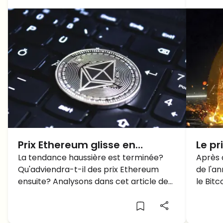
Prix Ethereum glisse en
Le pr
dessous de 2,000$! FIN de la
La tendance haussière est terminée?
000$
Après 
Qu'adviendra-t-il des prix Ethereum
de l'a
tendance haussière?
seme
ensuite? Analysons dans cet article de
le Bitc
CHUT
prévision des prix Ethereum.
Mais v
à la h