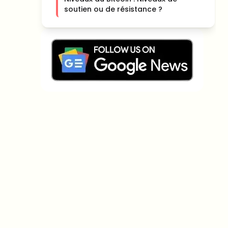
soutien ou de résistance ?
Sur quels sujets devrions-nous
approfondir ?
Sélectionne les sujets qui t'intéressent vraiment. Tes
choix alimentent directement notre planification
éditoriale.
Des news crypto qui valent vraiment ton
temps.