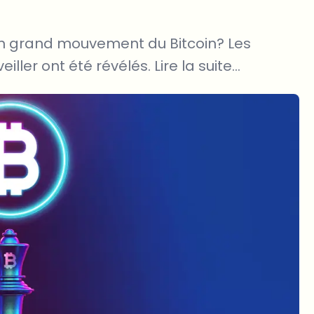
in grand mouvement du Bitcoin? Les
ller ont été révélés. Lire la suite...