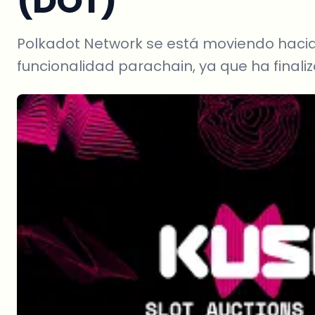
(DOT)
Polkadot Network se está moviendo hacia
funcionalidad parachain, ya que ha final