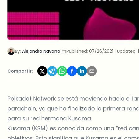
By:
Alejandro Navarro
|
Published:
07/26/2021
|
Updated:
Compartir:
Polkadot Network se está moviendo hacia el la
parachain, ya que ha finalizado la primera r
para su red hermana Kusama.
Kusama (KSM) es conocida como una “red canar
objetivos. Esto significa que Kusama es el ca