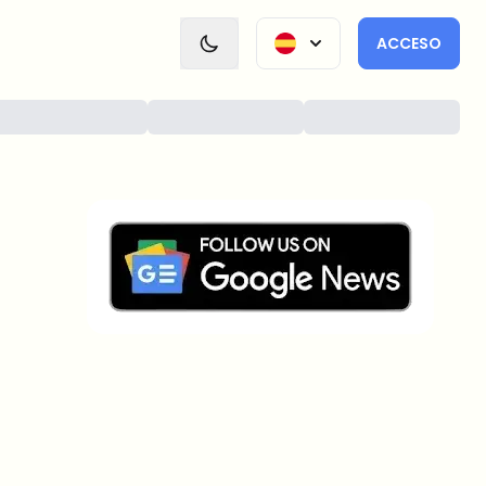
ACCESO
¿Sobre qué temas deberíamos
profundizar?
Selecciona lo que de verdad te interesa. Tus
elecciones se incorporan directamente en nuestra
planificación editorial.