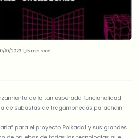
10/10/2023
|
5 min read
nzamiento de la tan esperada funcionalidad
onda de subastas de tragamonedas parachain
ia” para el proyecto Polkadot y sus grandes
mpo de pruebas de todas las tecnologías que