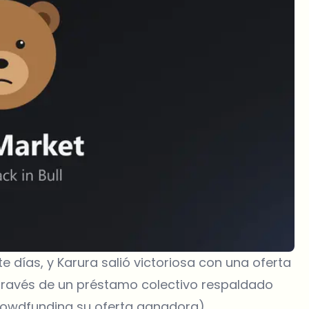
e días, y Karura salió victoriosa con una oferta
 través de un préstamo colectivo respaldado
rowdfunding su oferta ganadora).