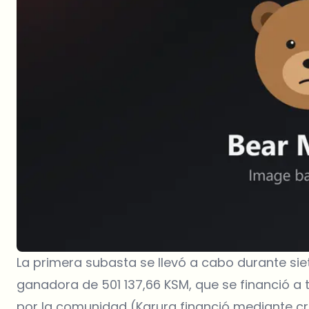
La primera subasta se llevó a cabo durante siet
ganadora de 501 137,66 KSM, que se financió a
por la comunidad (Karura financió mediante c