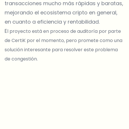
transacciones mucho más rápidas y baratas,
mejorando el ecosistema cripto en general,
en cuanto a eficiencia y rentabilidad.
E
l proyecto está en proceso de auditoría por parte
de CertiK por el momento, pero promete como una
solución interesante para resolver este problema
de congestión.
¿Sobre qué temas deberíamos profundizar?
Selecciona lo que de verdad te interesa. Tus elecciones se
incorporan directamente en nuestra planificación editorial.
Noticias cripto que de verdad valen tu tiempo.
Cada semana. 60 segundos de lectura. Cuidadosamente