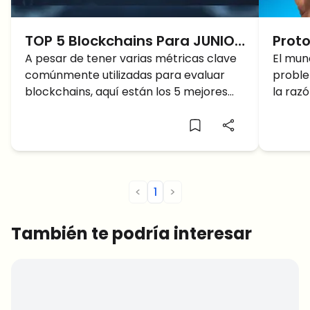
TOP 5 Blockchains Para JUNIO
Proto
2024
A pesar de tener varias métricas clave
comi
El mun
comúnmente utilizadas para evaluar
proble
Shid
blockchains, aquí están los 5 mejores
la razó
permi
blockchains para junio de 2024, basado
DeFi: 
parti
en su mayor TVL.
soluci
de c
interm
control
<
1
>
También te podría interesar