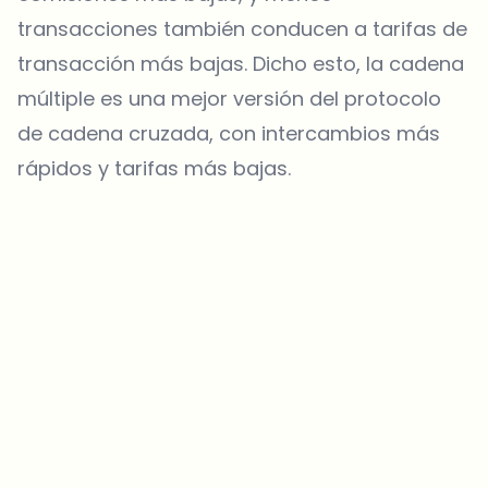
transacciones también conducen a tarifas de
transacción más bajas. Dicho esto, la cadena
múltiple es una mejor versión del protocolo
de cadena cruzada, con intercambios más
rápidos y tarifas más bajas.
¿Sobre qué temas deberíamos profundizar?
Selecciona lo que de verdad te interesa. Tus elecciones se
incorporan directamente en nuestra planificación editorial.
Noticias cripto que de verdad valen tu tiempo.
Cada semana. 60 segundos de lectura. Cuidadosamente
seleccionadas por nuestros editores — sin hype, sin mails
promocionales, sin spam.