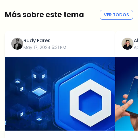
Sin spam
Política de privacidad
Más sobre este tema
VER TODOS
Rudy Fares
A
May 17, 2024 5:31 PM
Ap