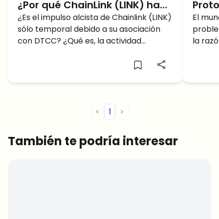
¿Por qué ChainLink (LINK) ha
Proto
subido un 20% este mes de
¿Es el impulso alcista de Chainlink (LINK)
comi
El mun
sólo temporal debido a su asociación
proble
mayo?
Shid
con DTCC? ¿Qué es, la actividad
la razó
permi
ballenera que impulsa este rally?
DeFi: 
parti
soluci
de c
interm
control
<
1
>
También te podría interesar