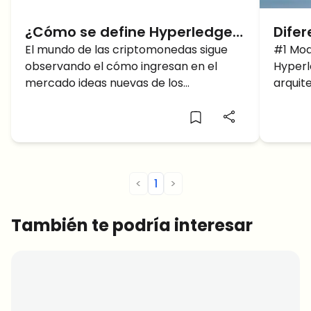
¿Cómo se define Hyperledger
Difer
Fabric? ¿Cuál es su función?
El mundo de las criptomonedas sigue
Fabri
#1 Mod
observando el cómo ingresan en el
Hyperl
mercado ideas nuevas de los
arquit
desarrolladores. En este vamos a
aplica
simplificar un aspecto técnico: la
su mod
tecnología Hyperledger Fabric.
subyac
Cualquier lector con interés en conocer
los req
los aspectos más complejos […]
modula
Fabric
<
1
>
También te podría interesar