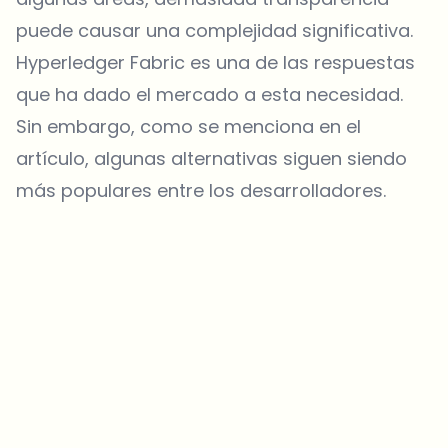
puede causar una complejidad significativa.
Hyperledger Fabric es una de las respuestas
que ha dado el mercado a esta necesidad.
Sin embargo, como se menciona en el
artículo, algunas alternativas siguen siendo
más populares entre los desarrolladores.
¿Sobre qué temas deberíamos profundizar?
Selecciona lo que de verdad te interesa. Tus elecciones se
incorporan directamente en nuestra planificación editorial.
Noticias cripto que de verdad valen tu tiempo.
Cada semana. 60 segundos de lectura. Cuidadosamente
seleccionadas por nuestros editores — sin hype, sin mails