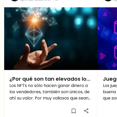
¿Por qué son tan elevados los
Jueg
precios de NFT en Ethereum?
Los NFTs no sólo hacen ganar dinero a
inver
Los ju
los vendedores, también son únicos, de
buena 
ahí su valor. Por muy valiosos que sean
que so
los NFTs, puede que necesites saber qué
muchos
son exactamente, cómo funcionan y
siendo
por qué es tan caro comprar NFTs en
revolu