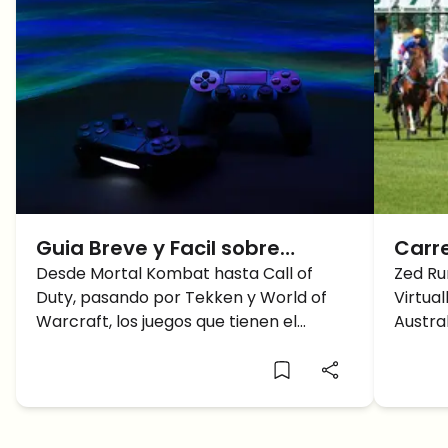
Guia Breve y Facil sobre
Carre
Galaxy Fight Club
Desde Mortal Kombat hasta Call of
con Z
Zed Ru
Duty, pasando por Tekken y World of
Virtua
Warcraft, los juegos que tienen el
Austral
conflicto como eje central son algunos
creado
de los mayores éxitos de la industria. Y
respira
nada ha cambiado desde la aparición
de los juegos basados en la cadena de
bloques. En los que el objetivo es