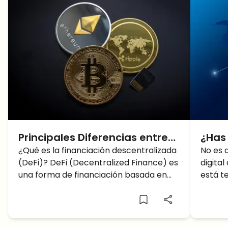
Principales Diferencias entre
¿Has
DeFi y CeFi
¿Qué es la financiación descentralizada
de a
No es d
(DeFi)? DeFi (Decentralized Finance) es
digita
una forma de financiación basada en
está t
blockchain que no depende de
énfasis