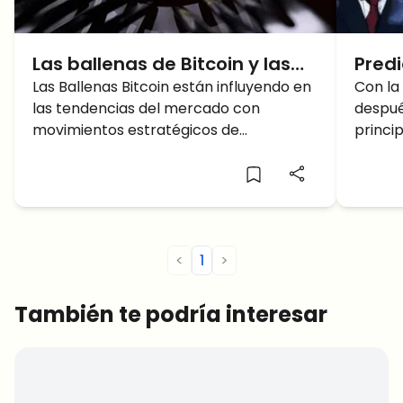
Las ballenas de Bitcoin y las
Predi
tendencias del mercado: ¿Qué
Las Ballenas Bitcoin están influyendo en
Bitco
Con la 
las tendencias del mercado con
despué
impulsa la acumulación?
Cumb
movimientos estratégicos de
princi
la C
acumulación. Qué significará esto para
volver
el precio futuro de Bitcoin?
en el 
de la 
Cripto
<
1
>
También te podría interesar