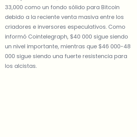
33,000 como un fondo sólido para Bitcoin
debido a la reciente venta masiva entre los
criadores e inversores especulativos. Como
informó Cointelegraph, $40 000 sigue siendo
un nivel importante, mientras que $46 000-48
000 sigue siendo una fuerte resistencia para
los alcistas.
¿Sobre qué temas deberíamos profundizar?
Selecciona lo que de verdad te interesa. Tus elecciones se
incorporan directamente en nuestra planificación editorial.
Noticias cripto que de verdad valen tu tiempo.